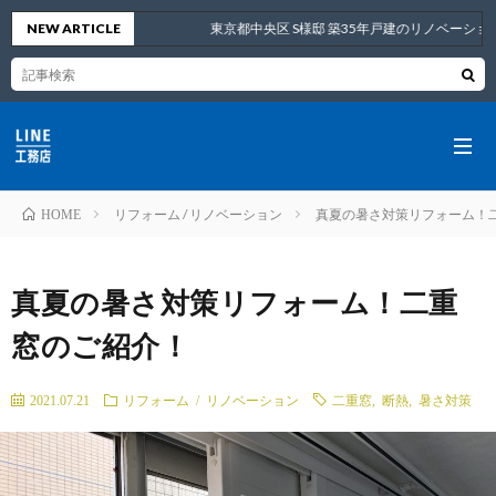
NEW ARTICLE
東京都中央区 S様邸 築35年戸建のリノベーション
リフォーム / リノベーション
真夏の暑さ対策リフォーム！
HOME
ラ
真夏の暑さ対策リフォーム！二重
イ
ラ
窓のご紹介！
ン
イ
2021.07.21
リフォーム / リノベーション
二重窓
,
断熱
,
暑さ対策
工
ン