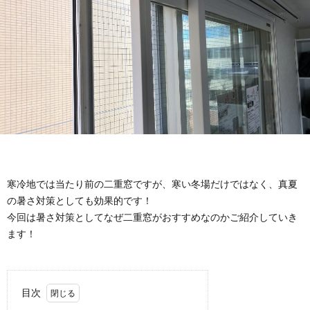
務
工
店
務
店
ホ
店
不
ー
ブ
ム
ロ
寒冷地では当たり前の二重窓ですが、寒い冬場だけではなく、真夏
グ
の暑さ対策としても効果的です！
今回は暑さ対策としてなぜ二重窓がおすすめなのかご紹介していき
ます！
目次